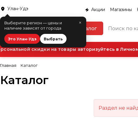
Улан-Удэ
Акции
Магазины
×
Выберите регион — цены и
Каталог
наличие зависят от города
Это Улан-Удэ
Выбрать
сональной скидки на товары авторизуйтесь в Личном
Главная
Каталог
Каталог
Раздел не най