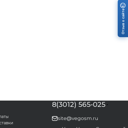
Отзыв о сайте
8(3012) 565-025
латы
site@vegosm.ru
ставки