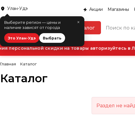
Улан-Удэ
Акции
Магазины
×
Выберите регион — цены и
Каталог
наличие зависят от города
Это Улан-Удэ
Выбрать
я персональной скидки на товары авторизуйтесь в Л
Главная
Каталог
Каталог
Раздел не най