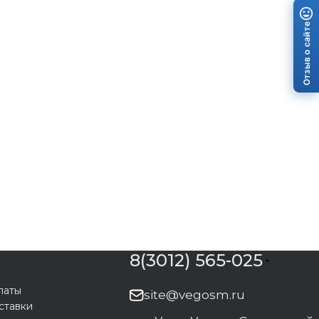
Отзыв о сайте
8(3012) 565-025
латы
site@vegosm.ru
ставки