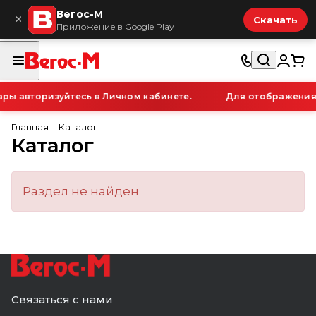
Вегос-М
×
Скачать
Приложение в Google Play
ры авторизуйтесь в Личном кабинете.
Для отображения 
Главная
Каталог
Каталог
Раздел не найден
Связаться с нами