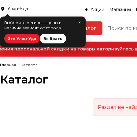
Улан-Удэ
Акции
Магазины
×
Выберите регион — цены и
Каталог
наличие зависят от города
Это Улан-Удэ
Выбрать
ния персональной скидки на товары авторизуйтесь в
Главная
Каталог
Каталог
Раздел не най