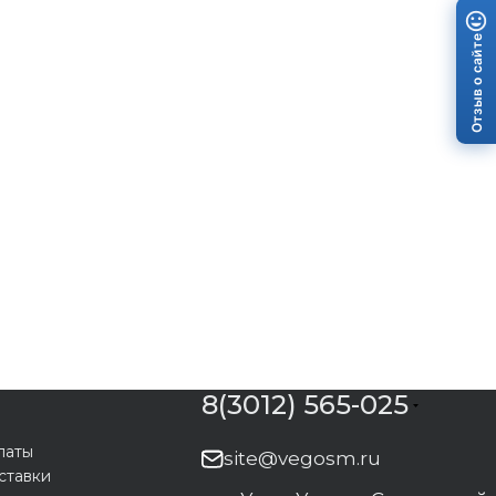
Отзыв о сайте
8(3012) 565-025
латы
site@vegosm.ru
ставки