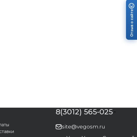
Отзыв о сайте
8(3012) 565-025
латы
site@vegosm.ru
ставки