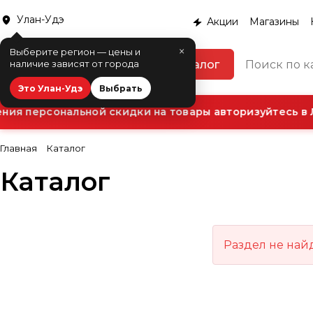
Улан-Удэ
Акции
Магазины
×
Выберите регион — цены и
Каталог
наличие зависят от города
Это Улан-Удэ
Выбрать
ия персональной скидки на товары авторизуйтесь в 
Главная
Каталог
Каталог
Раздел не най