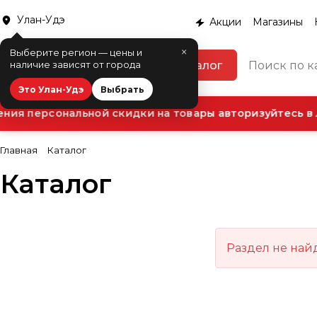
Улан-Удэ
Акции
Магазины
×
Выберите регион — цены и
Каталог
наличие зависят от города
Это Улан-Удэ
Выбрать
ния персональной скидки на товары авторизуйтесь в 
Главная
Каталог
Каталог
Раздел не най