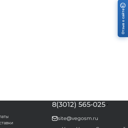
Отзыв о сайте
8(3012) 565-025
латы
site@vegosm.ru
ставки