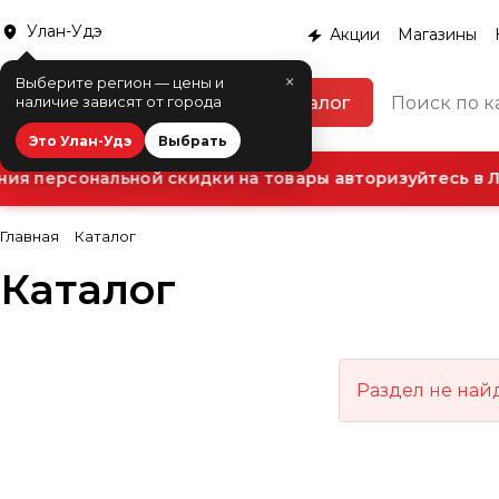
Улан-Удэ
Акции
Магазины
×
Выберите регион — цены и
Каталог
наличие зависят от города
Это Улан-Удэ
Выбрать
ия персональной скидки на товары авторизуйтесь в Л
Главная
Каталог
Каталог
Раздел не най