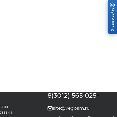
Отзыв о сайте
8(3012) 565-025
латы
site@vegosm.ru
ставки