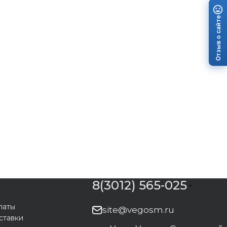
Отзыв о сайте
8(3012) 565-025
латы
site@vegosm.ru
ставки