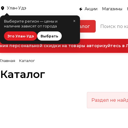
Улан-Удэ
Акции
Магазины
×
Выберите регион — цены и
Каталог
наличие зависят от города
Это Улан-Удэ
Выбрать
ия персональной скидки на товары авторизуйтесь в Л
Главная
Каталог
Каталог
Раздел не най