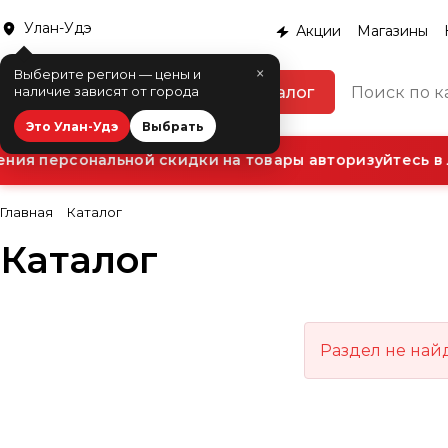
Улан-Удэ
Акции
Магазины
×
Выберите регион — цены и
Каталог
наличие зависят от города
Это Улан-Удэ
Выбрать
ния персональной скидки на товары авторизуйтесь в 
Главная
Каталог
Каталог
Раздел не най