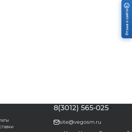
Отзыв о сайте
8(3012) 565-025
латы
site@vegosm.ru
ставки