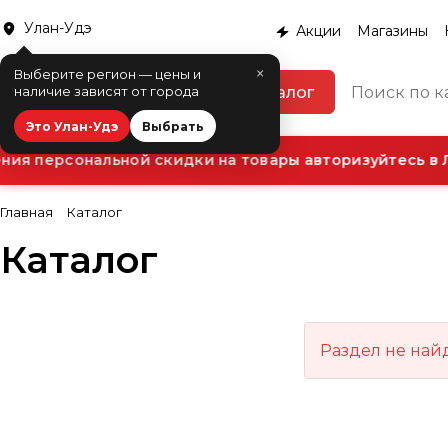
Улан-Удэ
Акции
Магазины
×
Выберите регион — цены и
Каталог
наличие зависят от города
Это Улан-Удэ
Выбрать
ия персональной скидки на товары авторизуйтесь в Л
Главная
Каталог
Каталог
Раздел не най