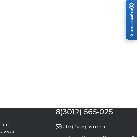
Отзыв о сайте
8(3012) 565-025
латы
site@vegosm.ru
ставки