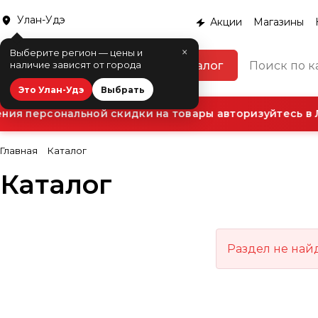
Улан-Удэ
Акции
Магазины
×
Выберите регион — цены и
Каталог
наличие зависят от города
Это Улан-Удэ
Выбрать
ия персональной скидки на товары авторизуйтесь в 
Главная
Каталог
Каталог
Раздел не най