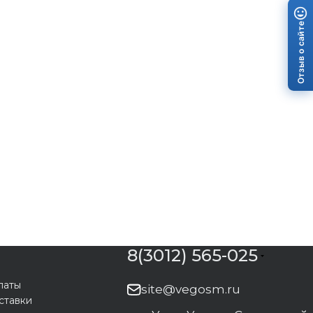
Отзыв о сайте
8(3012) 565-025
латы
site@vegosm.ru
ставки