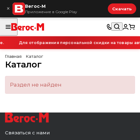
Вегос-М
×
Скачать
Приложение в Google Play
е.
Для отображения персональной скидки на товары авт
Главная
Каталог
Каталог
Раздел не найден
Связаться с нами