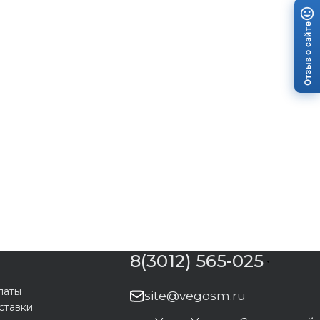
Отзыв о сайте
8(3012) 565-025
латы
site@vegosm.ru
ставки