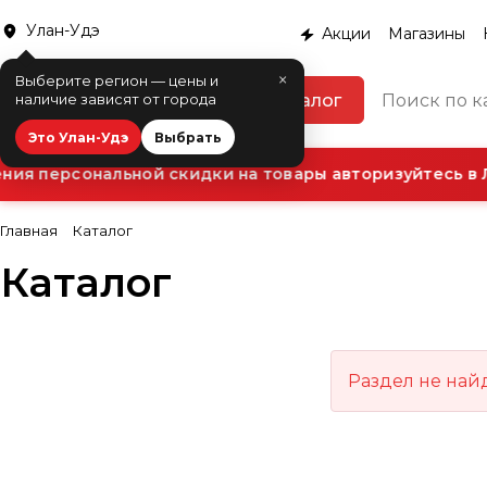
Улан-Удэ
Акции
Магазины
×
Выберите регион — цены и
Каталог
наличие зависят от города
Это Улан-Удэ
Выбрать
ия персональной скидки на товары авторизуйтесь в 
Главная
Каталог
Каталог
Раздел не най