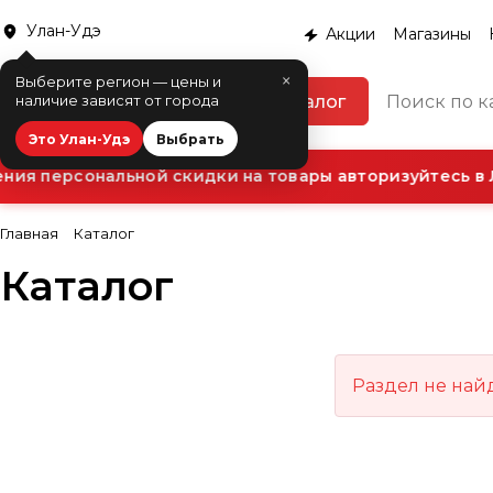
Улан-Удэ
Акции
Магазины
×
Выберите регион — цены и
Каталог
наличие зависят от города
Это Улан-Удэ
Выбрать
ия персональной скидки на товары авторизуйтесь в 
Главная
Каталог
Каталог
Раздел не най