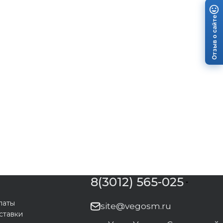
Отзыв о сайте
8(3012) 565-025
латы
site@vegosm.ru
ставки