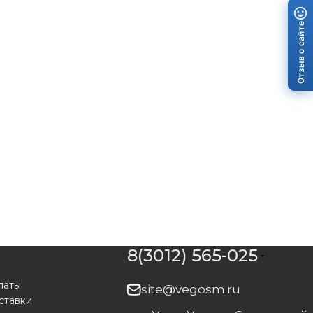
Отзыв о сайте
8(3012) 565-025
латы
site@vegosm.ru
ставки