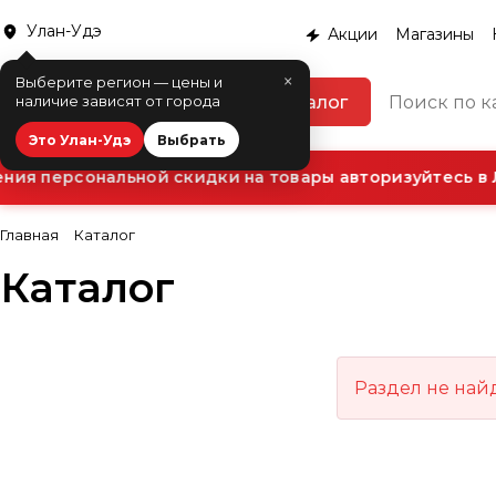
Улан-Удэ
Акции
Магазины
×
Выберите регион — цены и
Каталог
наличие зависят от города
Это Улан-Удэ
Выбрать
ия персональной скидки на товары авторизуйтесь в 
Главная
Каталог
Каталог
Раздел не най