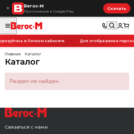
Вегос-М
×
Скачать
Приложение в Google Play
ризуйтесь в Личном кабинете.
Для отображения персона
Главная
Каталог
Каталог
Раздел не найден
Связаться с нами