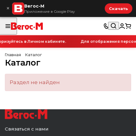
Вегос-М
×
Скачать
Приложение в Google Play
ризуйтесь в Личном кабинете.
Для отображения персона
Главная
Каталог
Каталог
Раздел не найден
Связаться с нами