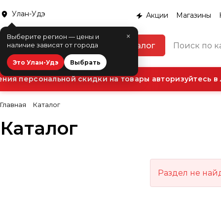
Улан-Удэ
Акции
Магазины
×
Выберите регион — цены и
Каталог
наличие зависят от города
Это Улан-Удэ
Выбрать
ия персональной скидки на товары авторизуйтесь в 
Главная
Каталог
Каталог
Раздел не най