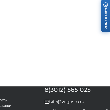
Отзыв о сайте
8(3012) 565-025
латы
site@vegosm.ru
ставки