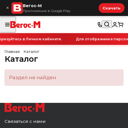
Вегос-М
×
Скачать
Приложение в Google Play
ризуйтесь в Личном кабинете.
Для отображения персона
Главная
Каталог
Каталог
Раздел не найден
Связаться с нами