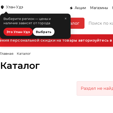
Улан-Удэ
Акции
Магазины
×
Выберите регион — цены и
Каталог
наличие зависят от города
Это Улан-Удэ
Выбрать
ния персональной скидки на товары авторизуйтесь в 
Главная
Каталог
Каталог
Раздел не най