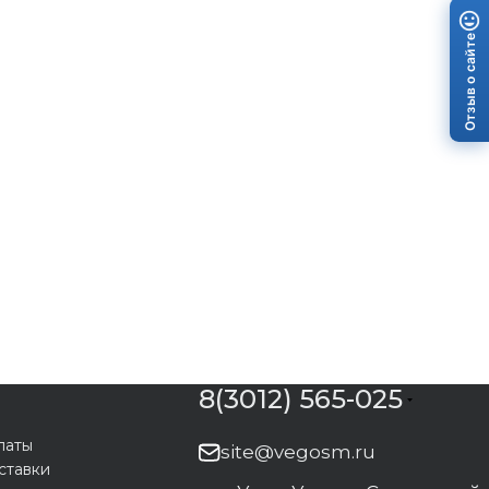
Отзыв о сайте
8(3012) 565-025
латы
site@vegosm.ru
ставки