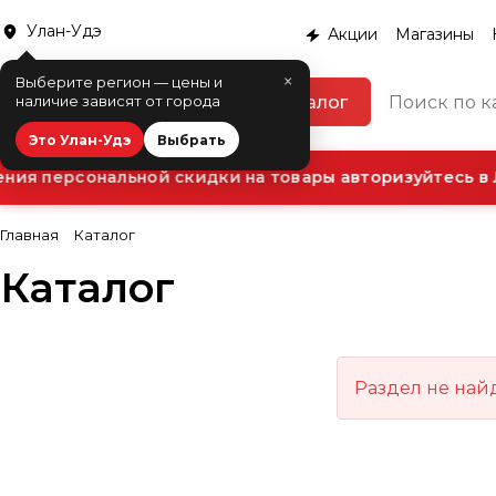
Улан-Удэ
Акции
Магазины
×
Выберите регион — цены и
Каталог
наличие зависят от города
Это Улан-Удэ
Выбрать
ия персональной скидки на товары авторизуйтесь в 
Главная
Каталог
Каталог
Раздел не най