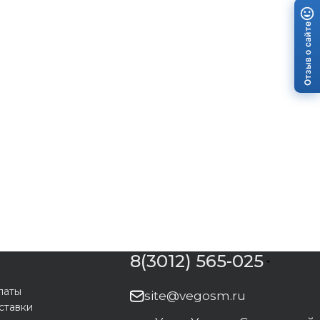
Отзыв о сайте
8(3012) 565-025
латы
site@vegosm.ru
ставки