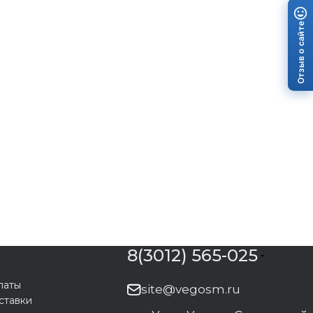
Отзыв о сайте
8(3012) 565-025
латы
site@vegosm.ru
ставки