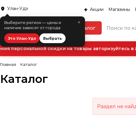
Улан-Удэ
Акции
Магазины
×
Выберите регион — цены и
Каталог
наличие зависят от города
Это Улан-Удэ
Выбрать
ия персональной скидки на товары авторизуйтесь в 
Главная
Каталог
Каталог
Раздел не най