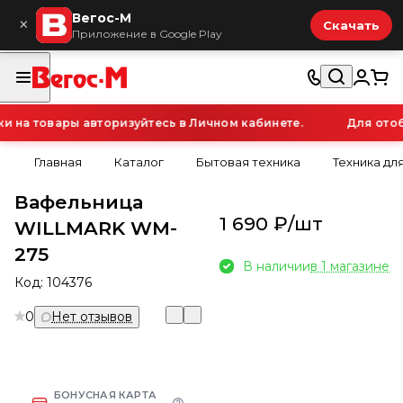
Вегос-М
×
Скачать
Приложение в Google Play
на товары авторизуйтесь в Личном кабинете.
Для отобр
Главная
Каталог
Бытовая техника
Техника для
Вафельница
1 690 ₽/
шт
WILLMARK WM-
275
В наличии
в 1 магазине
Код:
104376
0
Нет отзывов
БОНУСНАЯ КАРТА