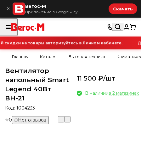
Вегос-М
×
Скачать
Приложение в Google Play
скидки на товары авторизуйтесь в Личном кабинете.
Дл
Главная
Каталог
Бытовая техника
Климатичес
Вентилятор
11 500 ₽/
шт
напольный Smart
Legend 40Вт
В наличии
в 2 магазинах
ВН-21
Код:
1004233
0
Нет отзывов