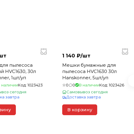
шт
1 140 ₽/
шт
для пылесоса
Мешки бумажные для
й HVC1630, 30л
пылесоса HVC1630 30л
ner, 1шт/уп
Hanskonner, 5шт/уп
 наличии
Код:
1023423
0
0
В наличии
Код:
1023426
воз сегодня
Самовывоз сегодня
ка завтра
Доставка завтра
зину
В корзину