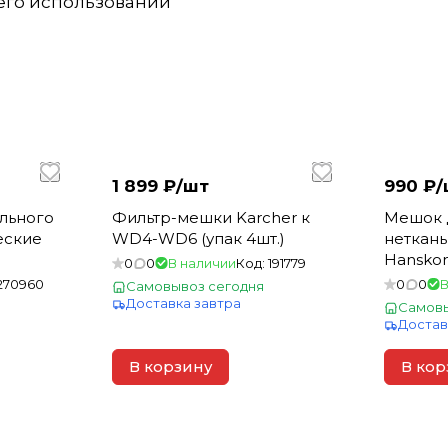
 его использовании
1 899 ₽/
шт
990 ₽/
льного
Фильтр-мешки Karcher к
Мешок 
еские
WD4-WD6 (упак 4шт.)
нетканы
Hanskon
0
0
В наличии
Код:
191779
270960
0
0
В
Самовывоз сегодня
Доставка завтра
Самовы
Достав
В корзину
В кор