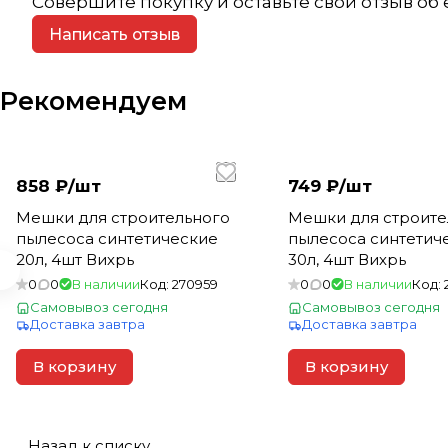
Совершите покупку и оставьте свой отзыв об
Написать отзыв
Рекомендуем
858 ₽/
шт
749 ₽/
шт
Мешки для строительного
Мешки для строите
пылесоса синтетические
пылесоса синтетич
20л, 4шт Вихрь
30л, 4шт Вихрь
0
0
В наличии
Код:
270959
0
0
В наличии
Код:
Самовывоз сегодня
Самовывоз сегодня
Доставка завтра
Доставка завтра
В корзину
В корзину
Назад к списку