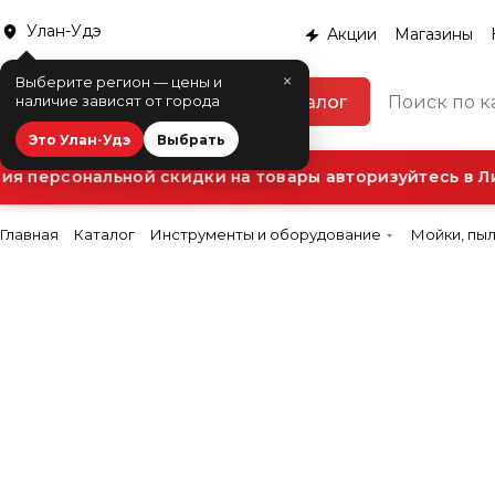
Улан-Удэ
Акции
Магазины
×
Выберите регион — цены и
Каталог
наличие зависят от города
Это Улан-Удэ
Выбрать
 персональной скидки на товары авторизуйтесь в Ли
Главная
Каталог
Инструменты и оборудование
Мойки, пы