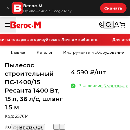
Вегос-М
×
Скачать
Приложение в Google Play
на товары авторизуйтесь в Личном кабинете.
Для отобр
Главная
Каталог
Инструменты и оборудование
Пылесос
4 590 ₽/
шт
строительный
ПС-1400/15
В наличии
в 5 магазинах
Ресанта 1400 Вт,
15 л, 36 л/с, шланг
1.5 м
Код:
257614
0
Нет отзывов