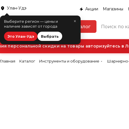
Улан-Удэ
Акции
Магазины
×
Выберите регион — цены и
Каталог
наличие зависят от города
Это Улан-Удэ
Выбрать
 персональной скидки на товары авторизуйтесь в Ли
Главная
Каталог
Инструменты и оборудование
Шарнирно-