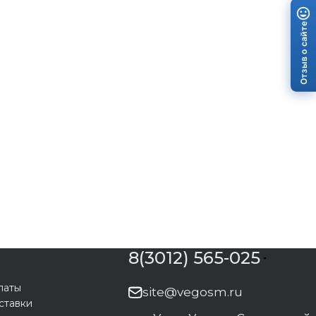
Отзыв о сайте
8(3012) 565-025
латы
site@vegosm.ru
ставки