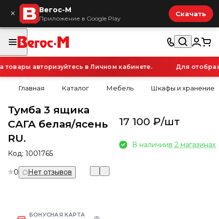
Вегос-М
×
Скачать
Приложение в Google Play
товары авторизуйтесь в Личном кабинете.
Для отображе
Главная
Каталог
Мебель
Шкафы и хранение
Тумба 3 ящика
17 100 ₽/
шт
САГА белая/ясень
RU.
В наличии
в 2 магазинах
Код:
1001765
0
Нет отзывов
БОНУСНАЯ КАРТА