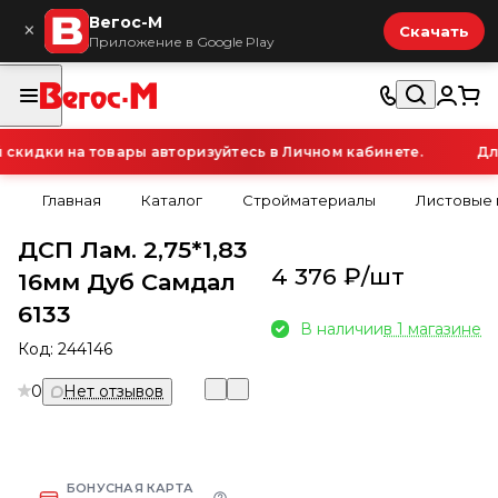
Вегос-М
×
Скачать
Приложение в Google Play
идки на товары авторизуйтесь в Личном кабинете.
Для
Главная
Каталог
Стройматериалы
Листовые
ДСП Лам. 2,75*1,83
4 376 ₽/
шт
16мм Дуб Самдал
6133
В наличии
в 1 магазине
Код:
244146
0
Нет отзывов
БОНУСНАЯ КАРТА