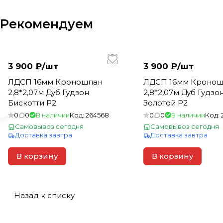
Рекомендуем
3 900 ₽/
шт
3 900 ₽/
шт
ЛДСП 16мм Кроношпан
ЛДСП 16мм Кронош
2,8*2,07м Дуб Гудзон
2,8*2,07м Дуб Гудзо
Бискотти Р2
Золотой Р2
0
0
В наличии
Код:
264568
0
0
В наличии
Код:
Самовывоз сегодня
Самовывоз сегодня
Доставка завтра
Доставка завтра
В корзину
В корзину
Назад к списку