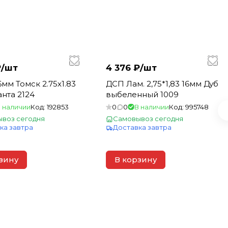
/
шт
4 376 ₽/
шт
мм Томск 2.75х1.83
ДСП Лам. 2,75*1,83 16мм Дуб
анта 2124
выбеленный 1009
 наличии
Код:
192853
0
0
В наличии
Код:
995748
воз сегодня
Самовывоз сегодня
ка завтра
Доставка завтра
зину
В корзину