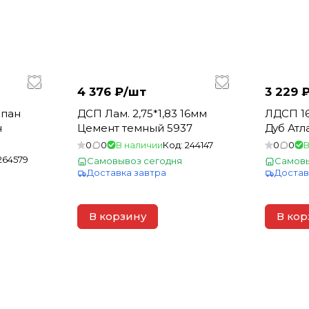
4 376 ₽/
шт
3 229 ₽
пан
ДСП Лам. 2,75*1,83 16мм
ЛДСП 16
н
Цемент темный 5937
Дуб Атл
0
0
В наличии
Код:
244147
0
0
В
264579
Самовывоз сегодня
Самовы
Доставка завтра
Достав
В корзину
В кор