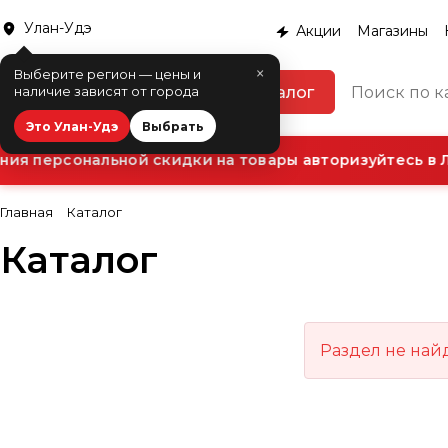
Улан-Удэ
Акции
Магазины
×
Выберите регион — цены и
Каталог
наличие зависят от города
Это Улан-Удэ
Выбрать
ия персональной скидки на товары авторизуйтесь в Л
Главная
Каталог
Каталог
Раздел не най