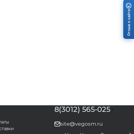
Отзыв о сайте
8(3012) 565-025
латы
site@vegosm.ru
ставки