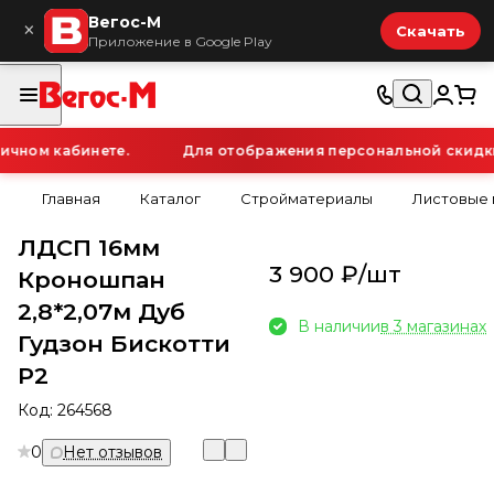
Вегос-М
×
Скачать
Приложение в Google Play
чном кабинете.
Для отображения персональной скидки н
Главная
Каталог
Стройматериалы
Листовые
ЛДСП 16мм
3 900 ₽/
шт
Кроношпан
2,8*2,07м Дуб
В наличии
в 3 магазинах
Гудзон Бискотти
Р2
Код:
264568
0
Нет отзывов