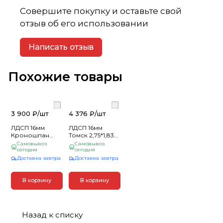
Совершите покупку и оставьте свой
отзыв об его использовании
Написать отзыв
Похожие товары
3 900 ₽/
шт
4 376 ₽/
шт
ЛДСП 16мм
ЛДСП 16мм
Кроношпан
Томск 2,75*1,83
2,8*2,07м Дуб
Дуб Джаггер
Самовывоз
Самовывоз
Гудзон Золотой
сегодня
Светлый 1913
сегодня
Р2
Доставка завтра
Доставка завтра
В корзину
В корзину
Назад к списку