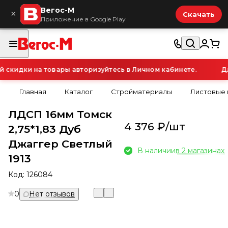
Вегос-М
×
Скачать
Приложение в Google Play
кидки на товары авторизуйтесь в Личном кабинете.
Для
Главная
Каталог
Стройматериалы
Листовые
ЛДСП 16мм Томск
4 376 ₽/
шт
2,75*1,83 Дуб
Джаггер Светлый
В наличии
в 2 магазинах
1913
Код:
126084
0
Нет отзывов