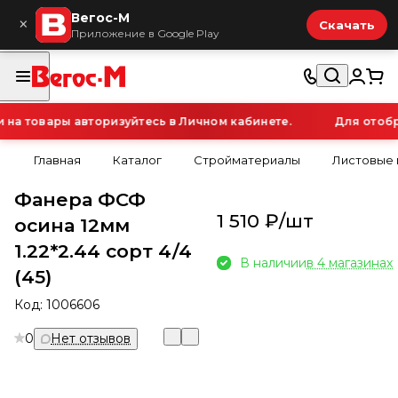
Вегос-М
×
Скачать
Приложение в Google Play
а товары авторизуйтесь в Личном кабинете.
Для отобра
Главная
Каталог
Стройматериалы
Листовые
Фанера ФСФ
1 510 ₽/
шт
осина 12мм
1.22*2.44 сорт 4/4
В наличии
в 4 магазинах
(45)
Код:
1006606
0
Нет отзывов