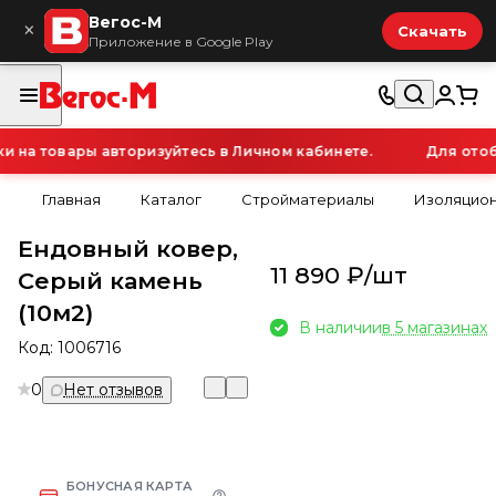
Вегос-М
×
Скачать
Приложение в Google Play
на товары авторизуйтесь в Личном кабинете.
Для отобр
Главная
Каталог
Стройматериалы
Изоляцио
Ендовный ковер,
11 890 ₽/
шт
Серый камень
(10м2)
В наличии
в 5 магазинах
Код:
1006716
0
Нет отзывов
БОНУСНАЯ КАРТА