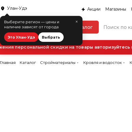
Улан-Удэ
Акции
Магазины
×
Выберите регион — цены и
Каталог
наличие зависят от города
Это Улан-Удэ
Выбрать
ния персональной скидки на товары авторизуйтесь в
Главная
Каталог
Стройматериалы
Кровля и водосток