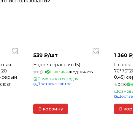
 его использовании
539 ₽/
шт
1 360 ₽
хняя
Ендова красная (15)
Планка
-20-
76*76*2
0
0
В наличии
Код:
104356
о-серый
0,45) с
Самовывоз сегодня
Доставка завтра
1010311
0
0
В
Самовы
Достав
В корзину
В кор