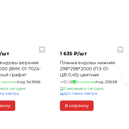
/
шт
1 635 ₽/
шт
 ендовы верхняя
Планка ендовы нижняя
000 (ВИК-01-7024-
298*298*2000 (ПЭ-01-
ерый графит
ЦВ-0,45) цветная
 наличии
Код:
943966
0
0
В наличии
Код:
215638
воз сегодня
Самовывоз сегодня
ка завтра
Доставка завтра
зину
В корзину