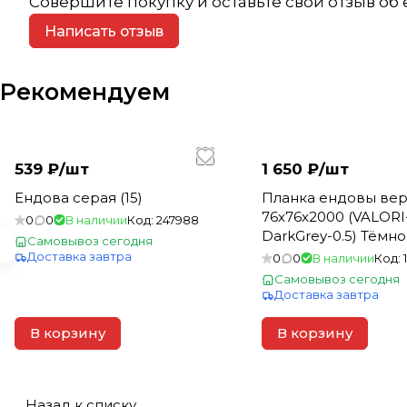
Совершите покупку и оставьте свой отзыв об
Написать отзыв
Рекомендуем
539 ₽/
шт
1 650 ₽/
шт
Ендова серая (15)
Планка ендовы вер
76х76х2000 (VALORI
0
0
В наличии
Код:
247988
DarkGrey-0.5) Тёмн
Самовывоз сегодня
Доставка завтра
0
0
В наличии
Код:
Самовывоз сегодня
Доставка завтра
В корзину
В корзину
Назад к списку