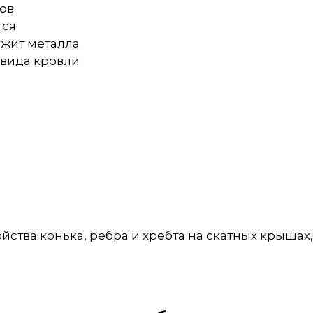
тов
тся
ржит металла
 вида кровли
ства конька, ребра и хребта на скатных крышах