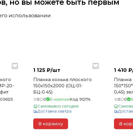
вов, но вы можете быть первым
 его использовании
1 125 ₽/
шт
1 410 ₽
ского
Планка конька плоского
Планка 
MP-20-
150х150х2000 (ОЦ-01-
150*150
афит
БЦ-0.45)
0,45) з
1036125
0
0
В наличии
Код:
912174
0
0
В
Самовывоз сегодня
Самовы
Доставка завтра
Достав
В корзину
В кор