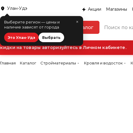
Улан-Удэ
Акции
Магазины
×
Выберите регион — цены и
Каталог
наличие зависят от города
Это Улан-Удэ
Выбрать
дки на товары авторизуйтесь в Личном кабинете.
Главная
Каталог
Стройматериалы
Кровля и водосток