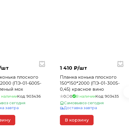
/
шт
1 410 ₽/
шт
конька плоского
Планка конька плоского
*2000 (ПЭ-01-6005-
150*150*2000 (ПЭ-01-3005-
еленый мох
0,45) красное вино
 наличии
Код:
903436
0
0
В наличии
Код:
903435
воз сегодня
Самовывоз сегодня
ка завтра
Доставка завтра
зину
В корзину