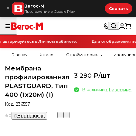
Вегос-М
×
Скачать
Приложение в Google Play
вторизуйтесь в Личном кабинете.
Для отображения перс
Главная
Каталог
Стройматериалы
Изоляцио
Мембрана
3 290 ₽/
шт
профилированная
PLASTGUARD, Тип
В наличии
в 1 магазине
400 (1х20м) (1)
Код:
236557
0
Нет отзывов