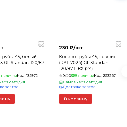
т
230 ₽/
шт
трубы 45, белый
Колено трубы 45, графит
3 GL Standart 120/87
(RAL 7024) GL Standart
)
120/87 ПВХ (24)
 наличии
Код:
135972
0
0
В наличии
Код:
253267
воз сегодня
Самовывоз сегодня
ка завтра
Доставка завтра
зину
В корзину