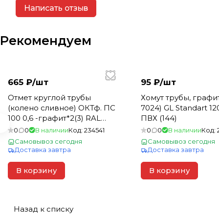
Написать отзыв
Рекомендуем
665 ₽/
шт
95 ₽/
шт
Отмет круглой трубы
Хомут трубы, графи
(колено сливное) ОКТф. ПС
7024) GL Standart 12
100 0,6 -графит*2(3) RAL
ПВХ (144)
7024 пурал
0
0
В наличии
Код:
234541
0
0
В наличии
Код:
Самовывоз сегодня
Самовывоз сегодня
Доставка завтра
Доставка завтра
В корзину
В корзину
Назад к списку