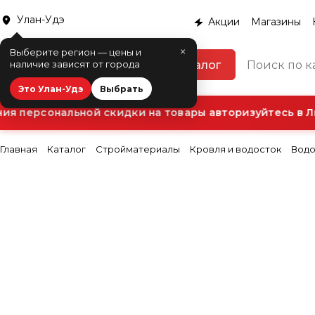
Улан-Удэ
Акции
Магазины
×
Выберите регион — цены и
Каталог
наличие зависят от города
Это Улан-Удэ
Выбрать
я персональной скидки на товары авторизуйтесь в Ли
Главная
Каталог
Стройматериалы
Кровля и водосток
Водо