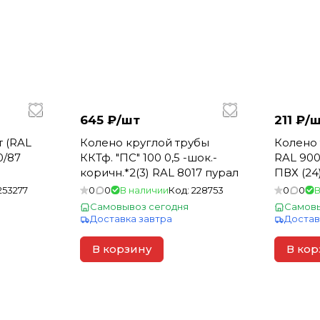
645 ₽/
шт
211 ₽/
ш
т (RAL
Колено круглой трубы
Колено 
0/87
ККТф. "ПС" 100 0,5 -шок.-
RAL 900
коричн.*2(3) RAL 8017 пурал
ПВХ (24
253277
0
0
В наличии
Код:
228753
0
0
В
Самовывоз сегодня
Самовы
Доставка завтра
Достав
В корзину
В кор