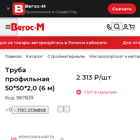
Вегос-М
×
Скачать
Приложение в Google Play
 на товары авторизуйтесь в Личном кабинете.
Для отоб
Главная
Каталог
Стройматериалы
Металлопрокат и мета
Труба
2 313 ₽/
шт
профильная
50*50*2,0 (6 м)
Нет в наличии
Код:
987839
0
Нет отзывов
БОНУСНАЯ КАРТА