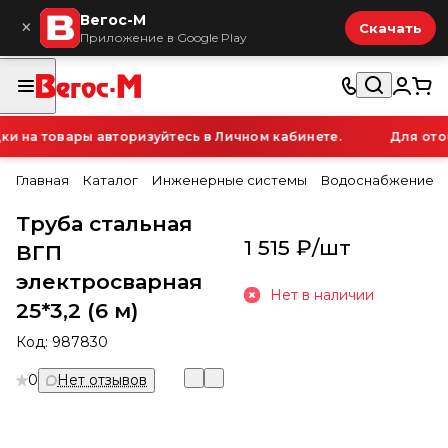
Вегос-М
×
Скачать
Приложение в Google Play
 на товары авторизуйтесь в Личном кабинете.
Для отоб
Главная
Каталог
Инженерные системы
Водоснабжение
Труба стальная
1 515 ₽/
шт
ВГП
электросварная
Нет в наличии
25*3,2 (6 м)
Код:
987830
0
Нет отзывов