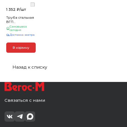
1 352 ₽/
шт
Труба стальная
ВГП
электросварная
Самовывоз
20*2,8 (6 м)
сегодня
Доставка завтра
В корзину
Назад к списку
Связаться с нами