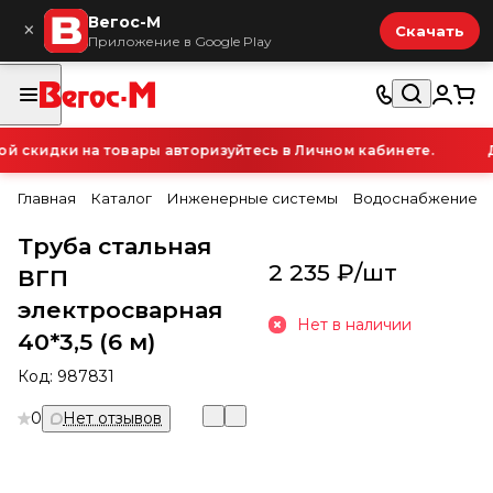
Вегос-М
×
Скачать
Приложение в Google Play
скидки на товары авторизуйтесь в Личном кабинете.
Д
Главная
Каталог
Инженерные системы
Водоснабжение
Труба стальная
2 235 ₽/
шт
ВГП
электросварная
Нет в наличии
40*3,5 (6 м)
Код:
987831
0
Нет отзывов