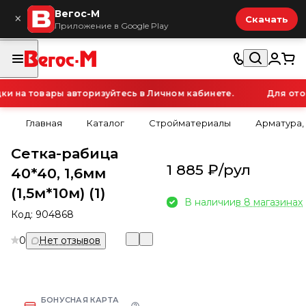
Вегос-М
×
Скачать
Приложение в Google Play
 на товары авторизуйтесь в Личном кабинете.
Для отоб
Главная
Каталог
Стройматериалы
Арматура,
Сетка-рабица
1 885 ₽/
рул
40*40, 1,6мм
(1,5м*10м) (1)
В наличии
в 8 магазинах
Код:
904868
0
Нет отзывов
БОНУСНАЯ КАРТА