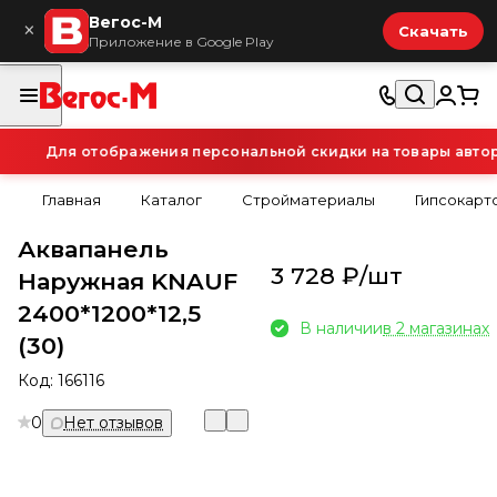
Вегос-М
×
Скачать
Приложение в Google Play
Для отображения персональной скидки на товары авториз
Главная
Каталог
Стройматериалы
Гипсокарт
Аквапанель
3 728 ₽/
шт
Наружная KNAUF
2400*1200*12,5
В наличии
в 2 магазинах
(30)
Код:
166116
0
Нет отзывов