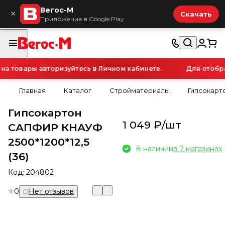
Вегос-М
×
Скачать
Приложение в Google Play
 товары авторизуйтесь в Личном кабинете.
Для отображ
Главная
Каталог
Стройматериалы
Гипсокарт
Гипсокартон
1 049 ₽/
шт
САПФИР КНАУФ
2500*1200*12,5
В наличии
в 7 магазинах
(36)
Код:
204802
0
Нет отзывов