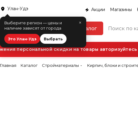
Улан-Удэ
Акции
Магазины
×
Выберите регион — цены и
Каталог
наличие зависят от города
Это Улан-Удэ
Выбрать
ния персональной скидки на товары авторизуйтесь в
Главная
Каталог
Стройматериалы
Кирпич, блоки и строит