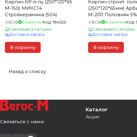
Кирпич КР-л-пу (250*120*65
Кирпич строит. по
М-150) МИКС14
(250*120*65мм) Ар
Стройкерамика (504)
М-200 Половняк 5% 
0
0
В наличии
Код:
194020
0
0
В наличии
Код:
Самовывоз сегодня
Самовывоз сегодня
Доставка завтра
Доставка завтра
В корзину
В корзину
Назад к списку
Каталог
Акции
Связаться с нами