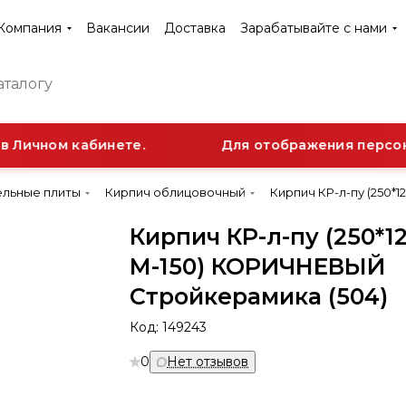
Компания
Вакансии
Доставка
Зарабатывайте с нами
 Личном кабинете.
Для отображения персонал
ельные плиты
Кирпич облицовочный
Кирпич КР-л-пу (250*
Кирпич КР-л-пу (250*1
М-150) КОРИЧНЕВЫЙ
Стройкерамика (504)
Код:
149243
0
Нет отзывов