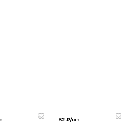
т
52 ₽/
шт