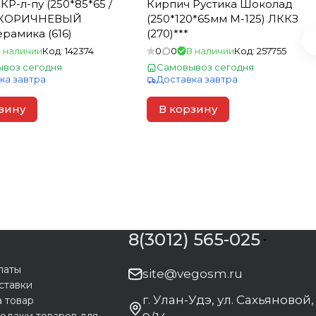
КР-л-пу (250*85*65 /
Кирпич Рустика Шоколад
 КОРИЧНЕВЫЙ
(250*120*65мм М-125) ЛККЗ
рамика (616)
(270)***
 наличии
Код:
142374
0
0
В наличии
Код:
257755
воз сегодня
Самовывоз сегодня
ка завтра
Доставка завтра
зину
В корзину
8(3012) 565-025
латы
site@vegosm.ru
ставки
г. Улан-Удэ, ул. Сахьяновой,
а товар