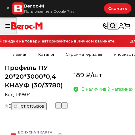
Вегос-М
×
Скачать
Приложение в Google Play
кидки на товары авторизуйтесь в Личном кабинете.
Для
Главная
Каталог
Стройматериалы
Гипсокарт
Профиль ПУ
189 ₽/
шт
20*20*3000*0,4
КНАУФ (30/3780)
В наличии
в 9 магазинах
Код:
199504
0
Нет отзывов
БОНУСНАЯ КАРТА