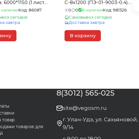
 6000*1150 (1 лист=
С-8х1200 (ПЭ-01-9003-0.4)
2м белый (1шт=2,4м2)
 наличии
Код:
86087
0
0
В наличии
Код:
981326
воз сегодня
Самовывоз сегодня
ка завтра
Доставка завтра
зину
В корзину
8(3012) 565-025
латы
site@vegosm.ru
ставки
г. Улан-Удэ, ул. Сахьяновой,
а товар
одажи товаров для
9/14
ей
с 9:00 до 18:00