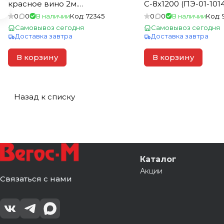
красное вино 2м.
С-8х1200 (ПЭ-01-1014
(1шт=2,4м2)
слоновая кость (1шт
0
0
В наличии
Код:
72345
0
0
В наличии
Код:
Самовывоз сегодня
Самовывоз сегодня
Доставка завтра
Доставка завтра
В корзину
В корзину
Назад к списку
Каталог
Акции
Связаться с нами