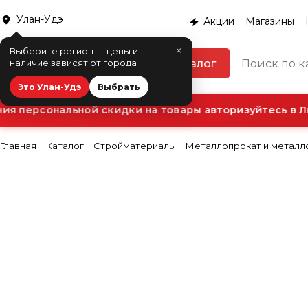
Улан-Удэ
Акции
Магазины
×
Выберите регион — цены и
Каталог
наличие зависят от города
Это Улан-Удэ
Выбрать
 персональной скидки на товары авторизуйтесь в Ли
Главная
Каталог
Стройматериалы
Металлопрокат и металл