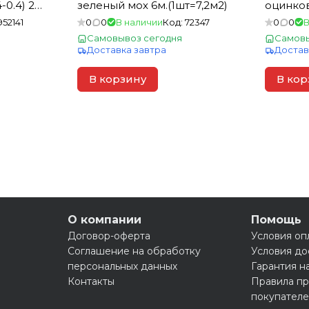
-0.4) 2м
зеленый мох 6м.(1шт=7,2м2)
оцинков.
=2,4м2)
6,9кв.м)
952141
0
0
В наличии
Код:
72347
0
0
В
Самовывоз сегодня
Самовы
Доставка завтра
Достав
В корзину
В кор
О компании
Помощь
Договор-оферта
Условия оп
Соглашение на обработку
Условия до
персональных данных
Гарантия н
Контакты
Правила пр
покупател