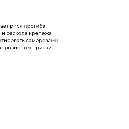
ает риск прогиба
я и расхода крепежа
онтировать саморезами
коррозионные риски