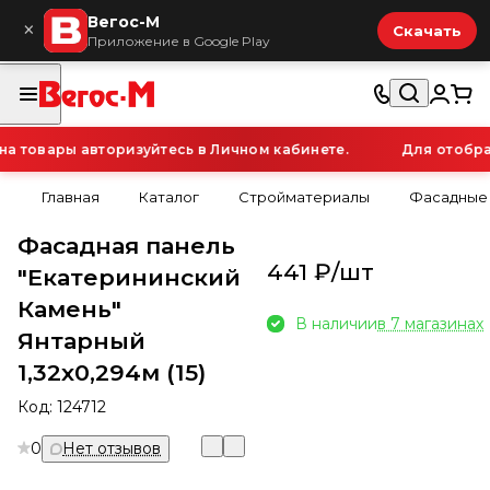
Вегос-М
×
Скачать
Приложение в Google Play
товары авторизуйтесь в Личном кабинете.
Для отображ
Главная
Каталог
Стройматериалы
Фасадные
Фасадная панель
441 ₽/
шт
"Екатерининский
Камень"
В наличии
в 7 магазинах
Янтарный
1,32х0,294м (15)
Код:
124712
0
Нет отзывов